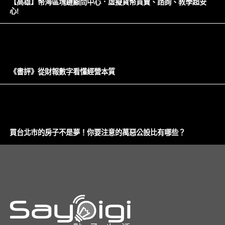
【高雄】幣海區塊鏈顧問中心．虛擬貨幣買賣、諮詢、教學超安
心!
《書評》從財報數字看懂經營本質
買台北市的房子不是夢！你要注意的萬惡公設比有哪些？