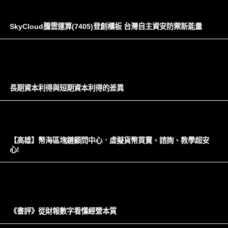
SkyCloud騰雲運算(7405)登創櫃板 台灣自主資安防禦新能量
長期資本利得與短期資本利得的差異
【高雄】幣海區塊鏈顧問中心．虛擬貨幣買賣、諮詢、教學超安
心!
《書評》從財報數字看懂經營本質