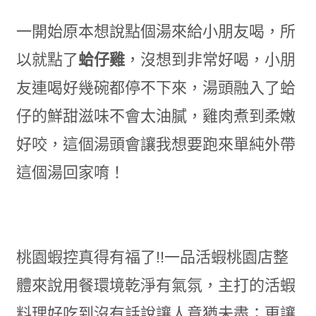
一開始原本想說點個湯來給小朋友喝，所
以就點了
蛤仔雞
，沒想到非常好喝，小朋
友連喝好幾碗都停不下來，湯頭融入了蛤
仔的鮮甜滋味不會太油膩，雞肉煮到柔嫩
好咬，這個湯頭會讓我想要跑來單純外帶
這個湯回家唷！
桃園蝦控真得有福了!!一品活蝦桃園店整
體來說用餐環境乾淨有氣氛，主打的活蝦
料理好吃到沒有話說讓人意猶未盡；更讓