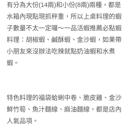
有分為大份(14兩)和小份(8兩)兩種，都是
水箱內現點現抓秤重，所以上桌料理的蝦
子數量不太一定囉～一品活蝦推薦必點蝦
料理：胡椒蝦
、
鹹酥蝦
、
金沙蝦，如果帶
小朋友來沒辦法吃辣就點奶油蝦和水煮
蝦。
特色料理的福袋蛤蜊中卷
、
脆皮雞
、
金沙
鮮竹筍
、
魚汁麵線
、
麻油麵線
，
都是店內
人氣品項。