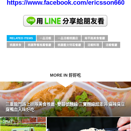
https://www.facebook.com/ericsson66050
RELATED ITEMS
一品活蝦
一品活蝦桃園店
南平路美食餐廳
桃園美食
桃園聚餐推薦餐廳
桃園藝文特區餐廳
活蝦料理
活蝦餐廳
MORE IN 好好吃
三重龍門路上排隊美食推薦~雙囍號麵線/三寶麵線超澎湃/麻辣臭豆
腐鴨血入味好吃