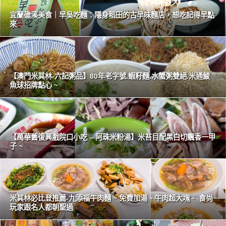
宜蘭礁溪美食｜早吳吃麵：隱身稻田的古早味麵店，想吃記得早點
來
【澳門米其林-六記粥品】80年老字號.蝦籽麵.水蟹粥雙絕.米通鯪
魚球招牌點心 ~
【萬華舊復興戲院口小吃 – 阿珠米粉湯】米苔目配黑白切飄香一甲
子 ~
米其林必比登推薦-九添福牛肉麵 ~ 免費加湯、牛肉超大塊、 食尚
玩家跟名人都朝聖過