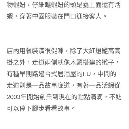
物蝦妞，仔細瞧蝦妞的頭是甕上面還有活
蝦，穿著中國服裝在門口迎接客人。
店內用餐裝潢很促咪，除了大紅燈籠高高
掛之外，走道兩側就像木頭搭建的攤子，
有種早期路邊台式居酒屋的FU，中間的
走道則是一品故事廊道，有著一品活蝦從
2003年開始創業到現在的點點滴滴，不妨
可以停下腳步看看故事。