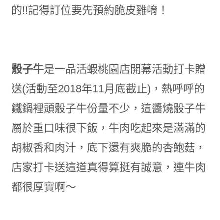
的!!記得訂位要先預約脆皮雞唷！
骰子牛
是一品活蝦桃園店開幕活動打卡贈
送(活動至2018年11月底截止)，熱呼呼的
鐵鍋裡頭骰子牛份量不少，這醬燒骰子牛
屬於重口味很下飯，牛肉吃起來是滿滿的
胡椒香和肉汁，底下還有爽脆的杏鮑菇，
店家打卡送這道真得算挺有誠意，連牛肉
都很厚實啊～