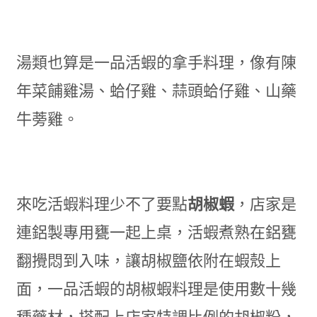
湯類也算是一品活蝦的拿手料理
，
像有陳
年菜餔雞湯
、
蛤仔雞
、
蒜頭蛤仔雞
、
山藥
牛蒡雞。
來吃活蝦料理少不了要點
胡椒蝦
，店家是
連鋁製專用甕一起上桌，活蝦煮熟在鋁甕
翻攪悶到入味，讓胡椒鹽依附在蝦殼上
面，一品活蝦的胡椒蝦料理是使用數十幾