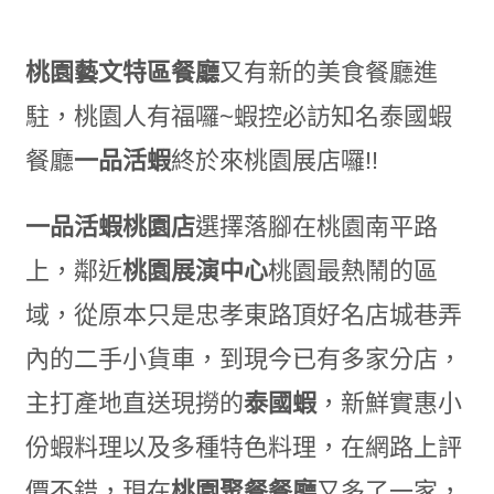
桃園藝文特區餐廳
又有新的美食餐廳進
駐
，桃園人有福囉~蝦控必訪知名泰國蝦
餐廳
一品活蝦
終於來桃園展店囉!!
一品活蝦桃園店
選擇落腳在桃園南平路
上
，鄰近
桃園展演中心
桃園最熱鬧的區
域，
從原本只是
忠孝東路頂好名店城巷弄
內的二手小貨車
，
到現今已有多家分店
，
主打產地直送現撈的
泰國蝦
，
新鮮實惠小
份蝦料理
以及多種特色料理，
在網路上評
價不錯，現在
桃園聚餐餐廳
又多了一家，