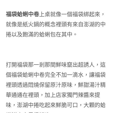
福袋蛤蜊中卷
上桌就像一個福袋綁起來，
就像是紙火鍋的概念裡頭有來自澎湖的中
捲以及飽滿的蛤蜊包在其中。
打開福袋那一剎那間鮮味竄出超誘人，這
個福袋蛤蜊中卷完全不加一滴水，讓福袋
裡頭透過悶燒保留原汁原味，鮮甜湯汁精
華通通在裡頭，加上店家獨門辣醬來提
味，澎湖中捲吃起來鮮脆可口，大顆的蛤