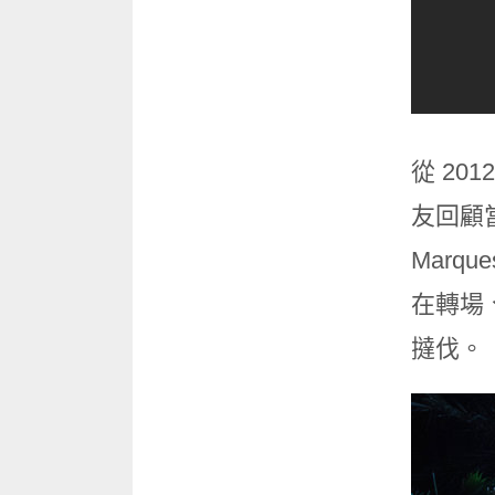
從 20
友回顧當
Marq
在轉場
撻伐。