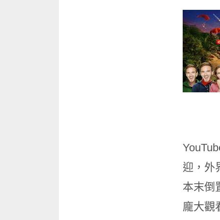
You
迎，外界
本末倒
龐大觀看