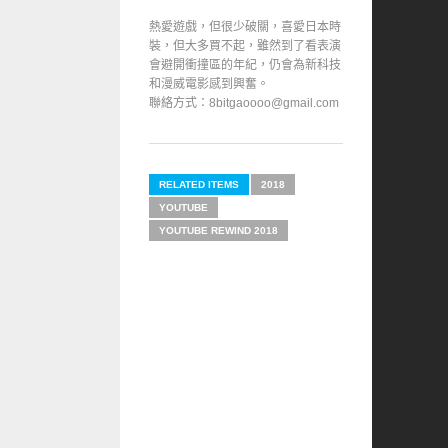
熱愛遊戲，但很少破關，喜愛日本時
裝，但大多買不起，雖然到了看表演
會避開衝撞區的年紀，仍會為新科技
和漫威電影感到興奮。
聯絡方式：8bitgaoooo@gmail.com
RELATED ITEMS
2018
YOUTUBE
YOUTUBE REWIND 2018