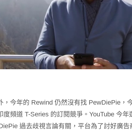
，今年的 Rewind 仍然沒有找 PewDiePie，
度頻道 T-Series 的訂閱競爭。YouTube
wDiePie 過去歧視言論有關，平台為了討好廣