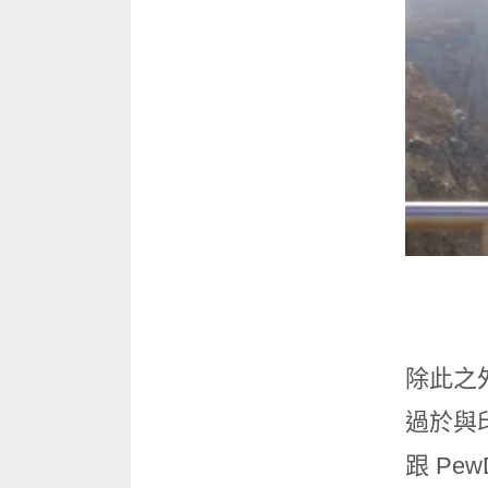
除此之外
過於與印
跟 Pe