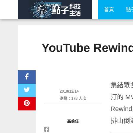
首頁
點
YouTube Re
軟體遊戲
集結眾多
2018/12/14
汀的 M
瀏覽：178 人次
Rewi
排山倒海
高伯任