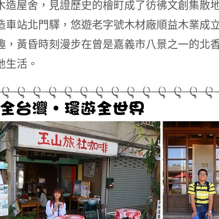
木造屋舍，見證歷史的檜町成了彷彿文創集散地
造車站北門驛，悠遊老字號木材廠順益木業成
趣，黃昏時刻漫步在曾是嘉義市八景之一的北
地生活。