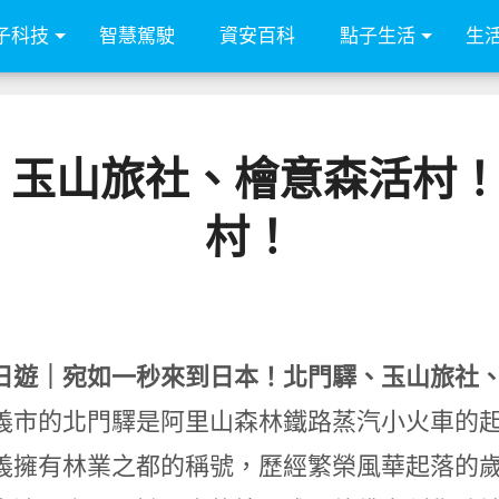
子科技
智慧駕駛
資安百科
點子生活
生
、玉山旅社、檜意森活村
村！
日遊｜宛如一秒來到日本！北門驛、玉山旅社
義市的北門驛是阿里山森林鐵路蒸汽小火車的
義擁有林業之都的稱號，歷經繁榮風華起落的