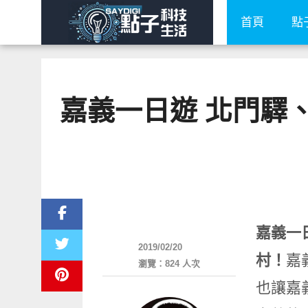
首頁
點
嘉義一日遊 北門驛
好好吃
嘉義一
2019/02/20
村！
嘉
瀏覽：824 人次
也讓嘉