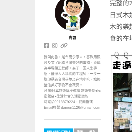
完整的
日式木
木的樂
食的在
肉魯
我叫肉魯，是台南永康人，喜歡用照
片及文字紀錄台灣美好的事物，原職
為半導體工程師，為了一圓人生夢
想，辭掉人人稱羨的工程師，一步一
腳印探訪台灣秘境及在地小吃，始終
堅信美好事物不會寂寞。
台灣/日本旅遊講座邀請 旅遊美食●民
宿飯店●生活綜合的活動邀約
可電洽0918879224，找肉魯或
Email聯繫 damon1126@gmail.com
RELATED ITEMS
旅遊
美食