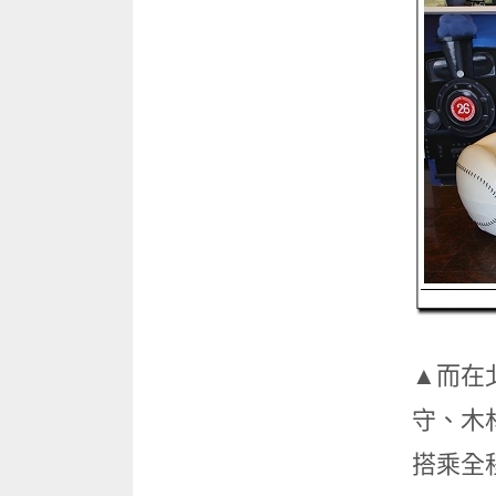
▲而在
守、木
搭乘全