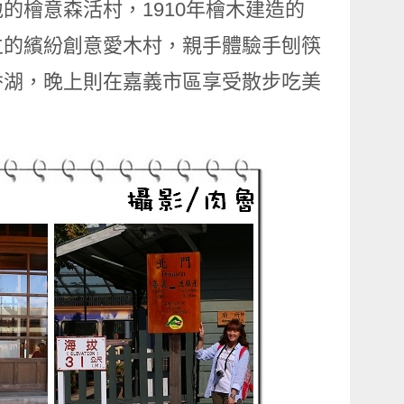
的檜意森活村，1910年檜木建造的
立的繽紛創意愛木村，親手體驗手刨筷
香湖，晚上則在嘉義市區享受散步吃美