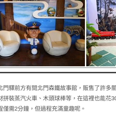
北門驛前方有間北門森鐵故事館，販售了許多
材拼裝蒸汽火車、木頭球棒等，在這裡也能花3
程僅需2分鐘，但過程充滿童趣呢。