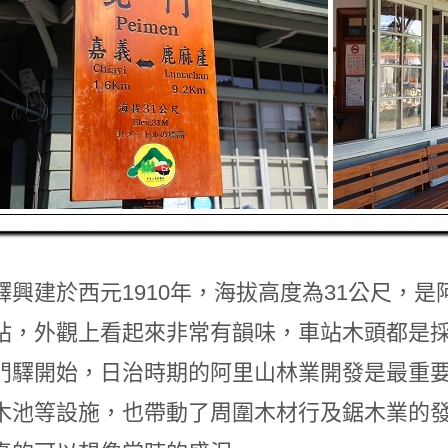
驛興建於西元1910年，海拔高度為31公尺，
站，外觀上看起來非常有韻味，車站木頭都是
門驛開始，日治時期的阿里山林業開發是最重
木池等設施，也帶動了周圍木材行及鋸木業的