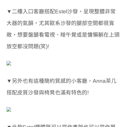
▼二樓入口客廳搭配Estel沙發，呈現整體非常
大器的氣韻，尤其歐系沙發的腿部空間都很寬
敞，想要盤腿看電視、睡午覺或是慵懶躺在上頭
放空都沒問題(笑)!
▼另外也有這種簡約質感的小客廳，Anna茶几
搭配皮質沙發與椅凳也滿有特色的!