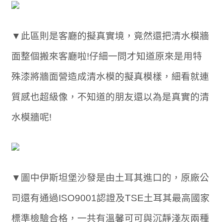
▼此區則是客廳的擬真實境，竟然還把清水模牆
面整個搬來客廳啦!仔細一問才知道原來是用特
殊漆將牆面營造成清水模的擬真模樣，細看就連
質感也超級像，不知道的朋友還以為是真實的清
水模牆呢!
▼圖中伊斯坦堡沙發是由土耳其進口的，原廠公
司還有通過ISO9001認證及TSE土耳其最高國家
標準檢驗合格，一共有溫馨可可與沉靜淺灰兩種