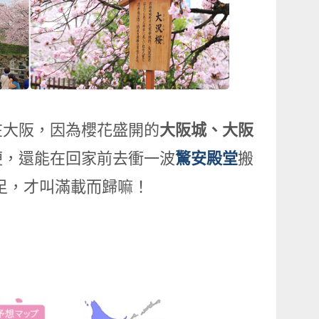
在大阪，因為櫻花盛開的
大阪城、大阪
便，還能在回家前去衝一波
驚安殿堂
搬
足，才叫滿載而歸嘛！