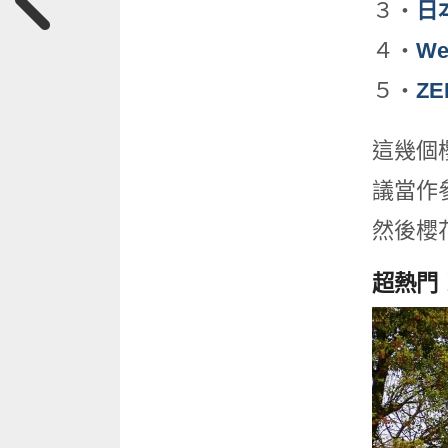
３・
日
４・
We
５・
Z
這幾個
議當作
然後櫻
超熱門