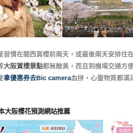
是習慣在關西賞櫻前兩天，或最後兩天安排住
等
大阪賞櫻景點
都無敵美，而且到機場交通方
是
拿優惠券去Bic camera
血拼，心靈物質都滿
9日本大阪櫻花預測網站推薦