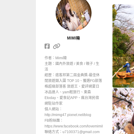
MIMI韓
作者：Mimi韓
主題：國內外旅遊 / 美食 / 親子 / 生
活
經歷：痞客邦第二屆金典獎-最佳休
閒旅遊類入圍 TOP 10、獲選FG部落
格超級部落客 旅遊王、愛評網夏日
冰品達人、yam輕旅行、東森
Etoday、愛食記APP、瘋台灣民宿
網駐站作家
個人網站：
http://mimg47.pixnet.net/blog
FB粉絲團：
https://www.facebook.com/lovemimiHan
聯絡方式：u7100371@gmail.com