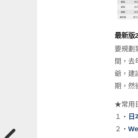
最新版
要規劃
間，去
爺，建
期，然
★常用
１・
日
２・
We