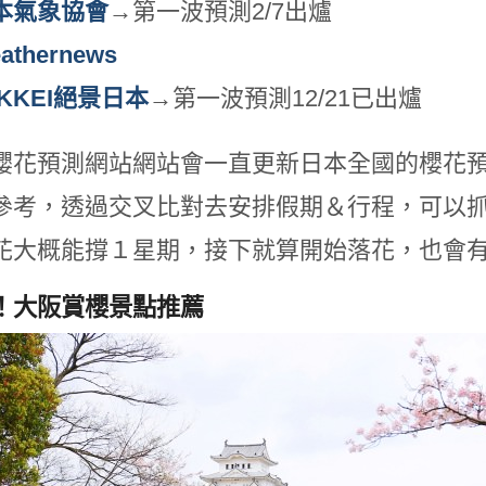
本氣象協會
→第一波預測2/7出爐
athernews
EKKEI絕景日本
→第一波預測12/21已出爐
櫻花預測網站網站會一直更新日本全國的櫻花
參考，透過交叉比對去安排假期＆行程，可以
花大概能撐１星期，接下就算開始落花，也會
！大阪賞櫻景點推薦