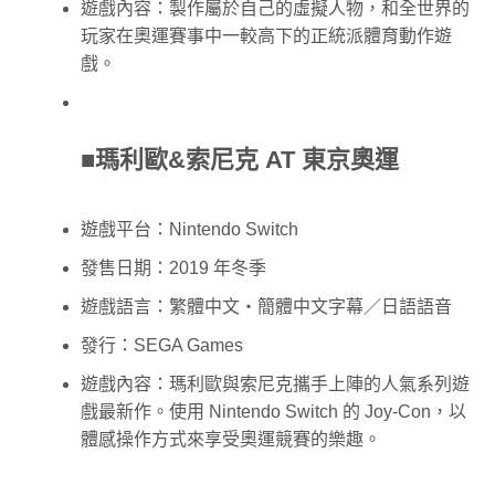
遊戲內容：製作屬於自己的虛擬人物，和全世界的
玩家在奧運賽事中一較高下的正統派體育動作遊
戲。
■瑪利歐&索尼克 AT 東京奧運
遊戲平台：Nintendo Switch
發售日期：2019 年冬季
遊戲語言：繁體中文・簡體中文字幕／日語語音
發行：SEGA Games
遊戲內容：瑪利歐與索尼克攜手上陣的人氣系列遊
戲最新作。使用 Nintendo Switch 的 Joy-Con，以
體感操作方式來享受奧運競賽的樂趣。