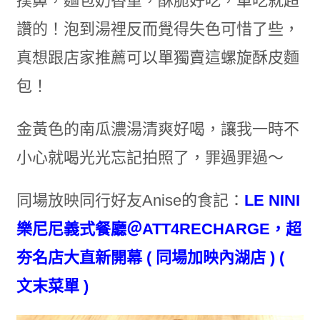
撲鼻，麵包奶香重，酥脆好吃，單吃就超
讚的！泡到湯裡反而覺得失色可惜了些，
真想跟店家推薦可以單獨賣這螺旋酥皮麵
包！
金黃色的南瓜濃湯清爽好喝，讓我一時不
小心就喝光光忘記拍照了，罪過罪過～
同場放映同行好友Anise的食記：
LE NINI
樂尼尼義式餐廳＠ATT4RECHARGE，超
夯名店大直新開幕 ( 同場加映內湖店 ) (
文末菜單 )