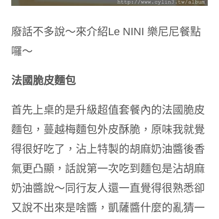
廢話不多說～來介紹Le NINI 樂尼尼餐點
囉～
法國脆皮麵包
首先上桌的是升級超值套餐內的法國脆皮
麵包，蔓越梅麵包外皮酥脆，原味我就覺
得很好吃了，沾上特製的胡麻奶油醬後香
氣更凸顯，話說第一次吃到麵包是沾胡麻
奶油醬說～同行友人還一直覺得很熟悉卻
又說不出來是啥醬，凱薩醬什麼的亂猜一