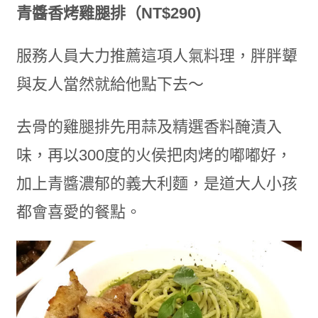
青醬香烤雞腿排（NT$290)
服務人員大力推薦這項人氣料理，胖胖顰
與友人當然就給他點下去～
去骨的雞腿排先用蒜及精選香料醃漬入
味，再以300度的火侯把肉烤的嘟嘟好，
加上青醬濃郁的義大利麵，是道大人小孩
都會喜愛的餐點。