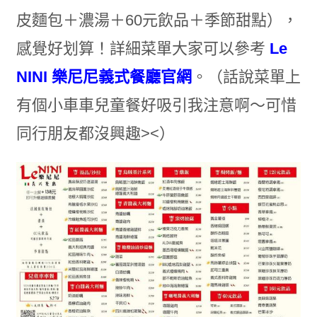
皮麵包＋濃湯＋60元飲品＋季節甜點），
感覺好划算！詳細菜單大家可以參考
Le
NINI 樂尼尼義式餐廳官網
。（話說菜單上
有個小車車兒童餐好吸引我注意啊～可惜
同行朋友都沒興趣><）