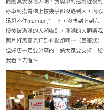
商圈其實沒啥人潮，我騎車到這附近後到
停車到搭電梯上樓幾乎都沒遇到人，內心
還忍不住murmur了一下，沒想到上到六
樓後被滿滿的人潮嚇到，滿滿的人頭讓我
照片打馬賽克打到有點煩啊～（丟筆狀）
但好店一定要分享的！請大家要支持，給
我看下去喔～