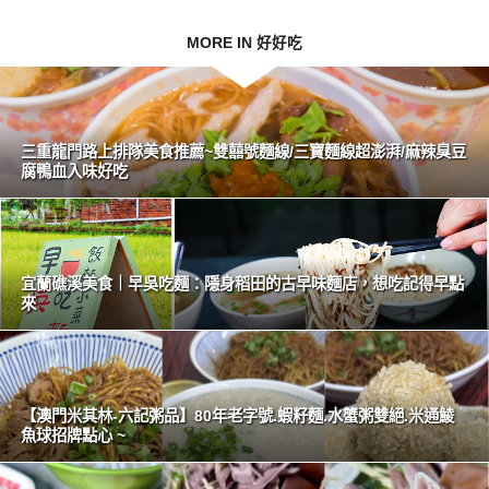
MORE IN 好好吃
三重龍門路上排隊美食推薦~雙囍號麵線/三寶麵線超澎湃/麻辣臭豆
腐鴨血入味好吃
宜蘭礁溪美食｜早吳吃麵：隱身稻田的古早味麵店，想吃記得早點
來
【澳門米其林-六記粥品】80年老字號.蝦籽麵.水蟹粥雙絕.米通鯪
魚球招牌點心 ~