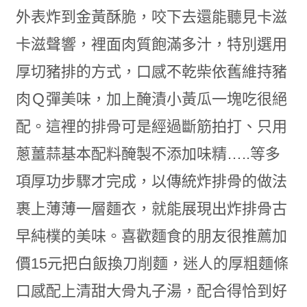
外表炸到金黃酥脆，咬下去還能聽見卡滋
卡滋聲響，裡面肉質飽滿多汁，特別選用
厚切豬排的方式，口感不乾柴依舊維持豬
肉Ｑ彈美味，加上醃漬小黃瓜一塊吃很絕
配。這裡的排骨可是經過斷筋拍打、只用
蔥薑蒜基本配料醃製不添加味精…..等多
項厚功步驟才完成，以傳統炸排骨的做法
裹上薄薄一層麵衣，就能展現出炸排骨古
早純樸的美味。喜歡麵食的朋友很推薦加
價15元把白飯換刀削麵，迷人的厚粗麵條
口感配上清甜大骨丸子湯，配合得恰到好