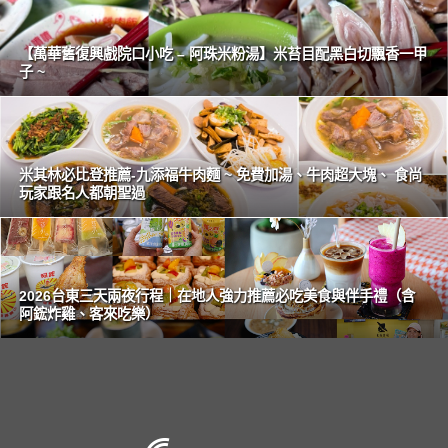
【萬華舊復興戲院口小吃 – 阿珠米粉湯】米苔目配黑白切飄香一甲
子 ~
米其林必比登推薦-九添福牛肉麵 ~ 免費加湯、牛肉超大塊、 食尚
玩家跟名人都朝聖過
2026台東三天兩夜行程｜在地人強力推薦必吃美食與伴手禮（含
阿鋐炸雞、客來吃樂）