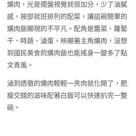
爌肉，光是擺盤視覺就很加分，少了油膩
感，按部就班排列的配菜，讓這碗簡單的
爌肉飯顯現的不平凡。配角是醬菜、蘿蔔
干、時蔬、滷蛋，映襯著主角爌肉，沒想
到國民美食的爌肉飯也能搖身一變多了點
文青風。
滷到透徹的爌肉輕輕一夾肉就化開了，肥
瘦交錯的滋味配著白飯可以快速扒完一整
碗。