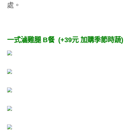
處。
一式滷雞腿 B餐 (+39元 加購季節時蔬)