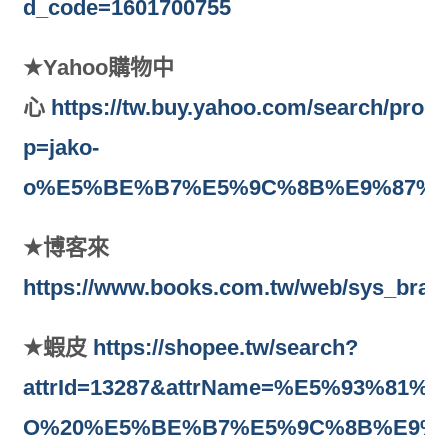
d_code=1601700755
★Yahoo
購物中
心
https://tw.buy.yahoo.com/search/prod
p=jako-
o%E5%BE%B7%E5%9C%8B%E9%87%8
★
博客來
https://www.books.com.tw/web/sys_bran
★
蝦皮
https://shopee.tw/search?
attrId=13287&attrName=%E5%93%81%E
O%20%E5%BE%B7%E5%9C%8B%E9%8