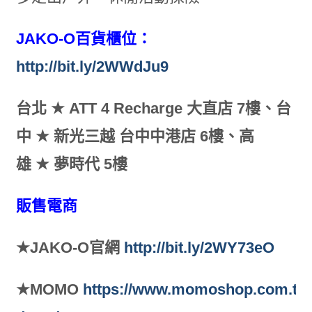
JAKO-O
百貨櫃位：
http://bit.ly/2WWdJu9
台北
★
ATT 4 Recharge
大直店
7
樓、
台
中
★
新光三越 台中中港店
6
樓、
高
雄
★
夢時代
5
樓
販售電商
★
JAKO-O
官網
http://bit.ly/2WY73eO
★MOMO
https://www.momoshop.com.tw/