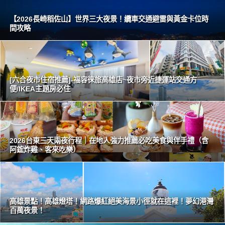
【2026長崎稻佐山】世界三大夜景！纜車交通避雷與黃金卡位時
間攻略
[六合夜市住宿推薦]-福容徠旅高雄店~夜市旁近捷運站交通方
便/IKEA主題房必住
2026台東三天兩夜行程｜在地人強力推薦必吃美食與伴手禮（含
阿鋐炸雞、客來吃樂）
高雄景點！高雄燈塔！網路爆紅絕美海景小徑就在這裡！夢幻港灣
百萬夜景！