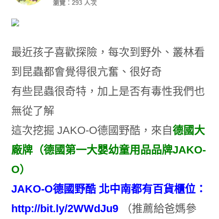
瀏覽：293 人次
最近孩子喜歡探險，每次到野外、叢林看
到昆蟲都會覺得很亢奮、很好奇
有些昆蟲很奇特，加上是否有毒性我們也
無從了解
這次挖掘 JAKO-O德國野酷，來自
德國大
廠牌（德國第一大嬰幼童用品品牌JAKO-
O）
JAKO-O德國野酷 北中南都有百貨櫃位：
http://bit.ly/2WWdJu9
（推薦給爸媽參