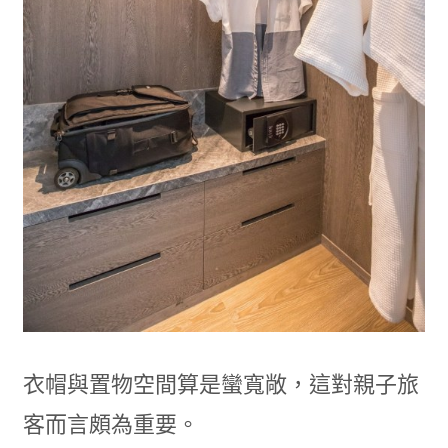
衣帽與置物空間算是蠻寬敞，這對親子旅
客而言頗為重要。