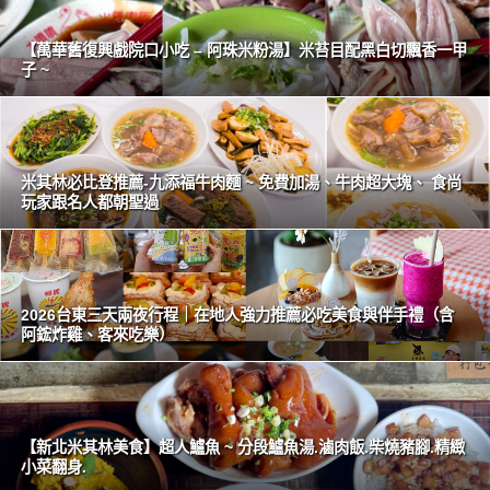
【萬華舊復興戲院口小吃 – 阿珠米粉湯】米苔目配黑白切飄香一甲
子 ~
米其林必比登推薦-九添福牛肉麵 ~ 免費加湯、牛肉超大塊、 食尚
玩家跟名人都朝聖過
2026台東三天兩夜行程｜在地人強力推薦必吃美食與伴手禮（含
阿鋐炸雞、客來吃樂）
【新北米其林美食】超人鱸魚 ~ 分段鱸魚湯.滷肉飯.柴燒豬腳.精緻
小菜翻身.