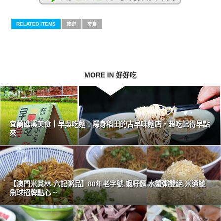
RELATED ITEMS
旅遊
美食
MORE IN 好好吃
宜蘭礁溪美食｜早吳吃麵：隱身稻田的古早味麵店，想吃記得早點
來
【澳門米其林-六記粥品】80年老字號.蝦籽麵.水蟹粥雙絕.米通鯪
魚球招牌點心 ~