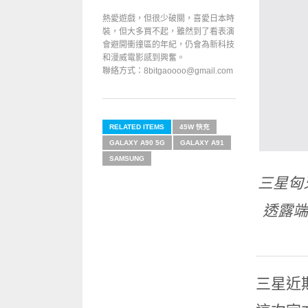
熱愛遊戲，但很少破關，喜愛日本時
裝，但大多買不起，雖然到了看表演
會避開衝撞區的年紀，仍會為新科技
和漫威電影感到興奮。
聯絡方式：8bitgaoooo@gmail.com
RELATED ITEMS
45W 快充
GALAXY A90 5G
GALAXY A91
SAMSUNG
三星匈
透露端
三星近期