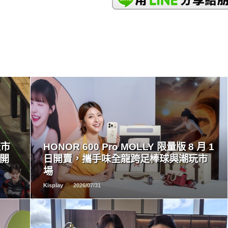
READ
MORE
流市
HONOR 600 Pro MOLLY 限量版 8 月 1
量開
日開賣，攜手味全龍跨足棒球與潮玩市
場
Kisplay
2026/07/31