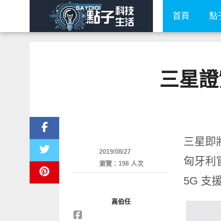
首頁
點
三星證實
智慧手機
三星即將
2019/08/27
匈牙利官
瀏覽：198 人次
5G 支
高伯任