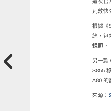
這次官
瓦數快
根據《S
統，包含
鏡頭。
另一款 
S855
A80 
來源：