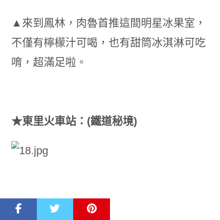
▲來到鳳林，肉魯首推這間明星冰果室，
不僅有檸檬汁可喝，也有甜筒冰淇淋可吃
唷，超滿足啦。
★東里火車站：(鐵道秘境)
▲花東鐵道上隱藏了一個迷人的車站叫做東里車站，遠遠
眺望東里火車站，如海鷗遨翔於群山曠野，似白雲朵朵飄