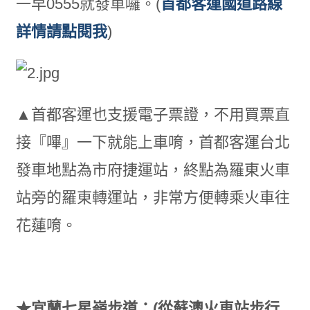
一早0555就發車囉。(
首都客運國道路線
詳情請點閱我
)
▲首都客運也支援電子票證，不用買票直
接『嗶』一下就能上車唷，首都客運台北
發車地點為市府捷運站，終點為羅東火車
站旁的羅東轉運站，非常方便轉乘火車往
花蓮唷。
★宜蘭七星嶺步道：(從蘇澳火車站步行