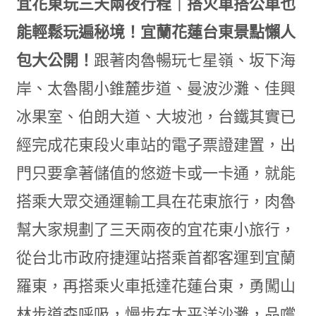
宜花東玩三天兩夜行程｜搭火車搭公車也
能輕鬆玩遍秘境！宜蘭花蓮台東景點懶人
包大公開！
跟著肉魯暢玩七星嶺、坂下海
岸、太魯閣小錐麓步道、曼波沙灘、佳興
冰果室、伯朗大道、大坡池，台鐵其實已
經完成花東段火車站的電子票證建置，出
門只要拿著儲值的悠遊卡或一卡通，就能
搭乘大眾交通運輸工具在花東旅行，肉魯
幫大家規劃了三天兩夜的宜花東小旅行，
從台北市政府捷運站搭乘首都客運到宜蘭
羅東，再搭乘火車抵達花蓮台東，勇闖山
林步道森呼吸，慢步在太平洋沙灘，品嚐