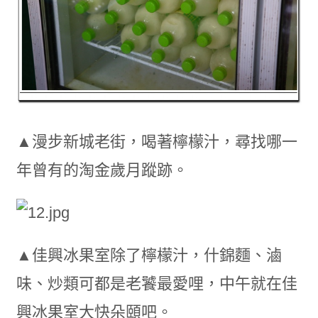
▲漫步新城老街，喝著檸檬汁，尋找哪一
年曾有的淘金歲月蹤跡。
▲佳興冰果室除了檸檬汁，什錦麵、滷
味、炒類可都是老饕最愛哩，中午就在佳
興冰果室大快朵頤吧。