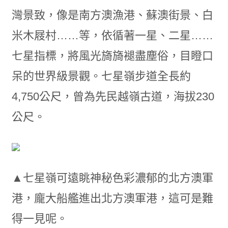
灣景致，像是南方澳漁港、蘇澳街景、白
米木屐村……等，依循著一星、二星……
七星指標，將風光旖旖褪盡塵俗，目瞪口
呆的世界級景觀。七星嶺步道全長約
4,750公尺，曾為先民越嶺古道，海拔230
公尺。
▲七星嶺可遠眺神秘色彩濃郁的北方澳軍
港，龐大船艦進出北方澳軍港，這可是難
得一見呢。