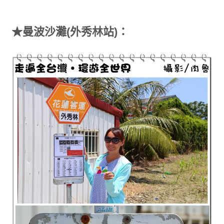
★曼波沙灘(外秀林站)：