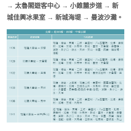
→ 太魯閣遊客中心 → 小錐麓步道 → 新
城佳興冰果室 → 新城海堤 → 曼波沙灘。