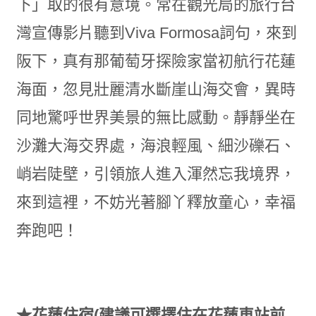
下」取的很有意境。常在觀光局的旅行台
灣宣傳影片聽到Viva Formosa詞句，來到
阪下，真有那葡萄牙探險家當初航行花蓮
海面，忽見壯麗清水斷崖山海交會，異時
同地驚呼世界美景的無比感動。靜靜坐在
沙灘大海交界處，海浪輕風、細沙礫石、
峭岩陡壁，引領旅人進入渾然忘我境界，
來到這裡，不妨光著腳丫釋放童心，幸福
奔跑吧！
★花蓮住宿(建議可選擇住在花蓮車站前