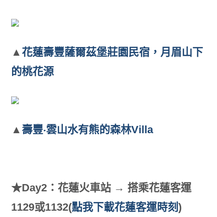
▲
花蓮壽豐薩爾茲堡莊園民宿，月眉山下
的桃花源
▲
壽豐‧雲山水有熊的森林Villa
★Day2：花蓮火車站 → 搭乘花蓮客運
1129或1132(
點我下載花蓮客運時刻
)