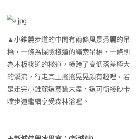
▲小錐麓步道的中間有兩條風景秀麗的吊
橋，一條為探險棧道的繩索吊橋，一條則
為木板棧道的棧道，橫跨了高低落差極大
的溪流，行走其上搖搖晃晃頗有趣哩，若
是走完小錐麓還意猶未盡，還可銜接砂卡
噹步道繼續享受森林浴喔。
★新城佳興冰果室：(新城站)