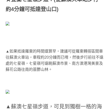
約4分鐘可抵達登山口)
▲如果抵達羅東的時間還算早，建議可從羅東轉搭區間車
往蘇澳火車站，車程約20分鐘而已唷，然後步行前往不遠
處的七星嶺，七星嶺可遠眺蘇澳市景、南方澳港灣美景及
蘇花公路往南的蓊鬱山林。
▲蘇澳七星嶺步道，可見到獨樹一格的海