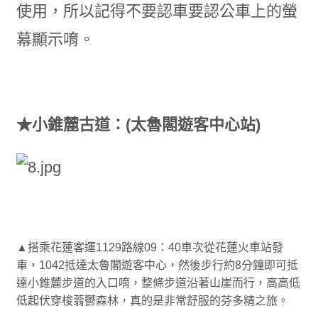
使用，所以記得不要認車要認公車上的螢
幕顯示唷。
★小錐麓古道：(太魯閣遊客中心站)
▲搭乘花蓮客運1129路線09：40車次從花蓮火車站發
車，1042抵達太魯閣遊客中心，然後步行約8分鐘即可抵
達小錐麓步道的入口唷，整條步道沿著山崖而行，高高低
低起伏穿梭蓊鬱森林，真的是非常舒服的芬多精之旅。