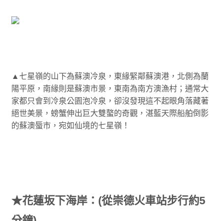
▲七星嶺的山下為蘇澳冷泉，東緣緊鄰蘇澳港，北側為蘭
陽平原，南緣則是蘇澳市景，東南為南方澳漁村；通常大
家都只會到冷泉公園泡冷泉，卻沒發現這不起眼角落藏著
絕世美景，螃蟹伸出巨大雙螯的奇觀，湛藍天際船舶倒影
的蘇澳蜃市，宛如仙境的七星嶺！
★花蓮坂下海岸：(從崇德火車站步行約5
分鐘)