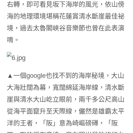
右轉，即可看見坂下海岸的風光，依山傍
海的地理環境堪稱花蓮賞清水斷崖最佳祕
境，過去太魯閣峽谷音樂節也曾在此表演
唷。
▲一個google也找不到的海岸秘境，大山
大海壯闊為幕，寬闊綿延海岸線，清水斷
崖與清水大山屹立眼前，兩千多公尺高山
從海平面竄升至天際線，儼然是雄霸太平
洋的王者，「阪」意為崎嶇磅礡，「阪