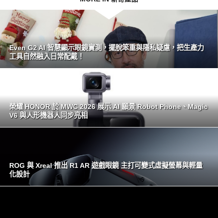
Even G2 AI 智慧顯示眼鏡實測，擺脫笨重與隱私疑慮，把生產力
工具自然融入日常配戴！
榮耀 HONOR 於 MWC 2026 展示 AI 願景 Robot Phone、Magic
V6 與人形機器人同步亮相
ROG 與 Xreal 推出 R1 AR 遊戲眼鏡 主打可變式虛擬螢幕與輕量
化設計