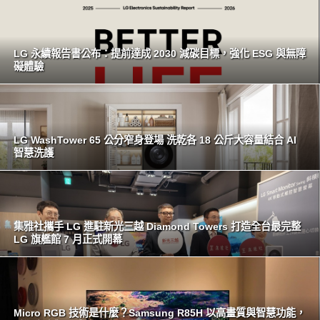
LG 永續報告書公布：提前達成 2030 減碳目標，強化 ESG 與無障
礙體驗
LG WashTower 65 公分窄身登場 洗乾各 18 公斤大容量結合 AI
智慧洗護
集雅社攜手 LG 進駐新光三越 Diamond Towers 打造全台最完整
LG 旗艦館 7 月正式開幕
Micro RGB 技術是什麼？Samsung R85H 以高畫質與智慧功能，