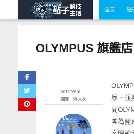
首頁
點
OLYMPUS 旗
生活家電
OLY
2019/09/10
厚、並
瀏覽：58 人次
間OLY
團為開幕
客圍觀