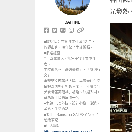
光發熱
DAPHNE
■關於我： 在科技業任職 12 年，工
程師出身，現任點子生活編輯。
■網路經歷：
Y！奇摩摩人、無名美食王共筆作
者、
中時部落格「嚴選優格」、「嚴選好
文」
全球華文部落格大獎「年度最佳生活
情報部落格」初選入圍、「年度最佳
美食情報部落格」初選、決選入圍。
華為線上攝影展第一名
■主題：3C科技、設計小物、旅遊、
美食、生活觀點
■著作：Samsung GALAXY Note 4
超級筆記
■個人網站：
http://www.stepdreams.com/