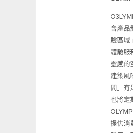
O3LY
含產品
驗區域
體驗服
靈感的
建築風
間」有
也將定
OLYM
提供消費