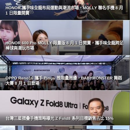
HONOR 攜手味全龍布局運動與潮流市場，MOLLY 聯名手機 8 月
1 日限量開賣
HONOR 600 Pro MOLLY 限量版 8 月 1 日開賣，攜手味全龍跨足
棒球與潮玩市場
OPPO Reno16 攜手 Pingu 推限量周邊，BABYMONSTER 舞蹈
大賽 8 月 1 日登場
台灣三星摺疊手機策略曝光 Z Fold8 系列目標銷售占比 15%