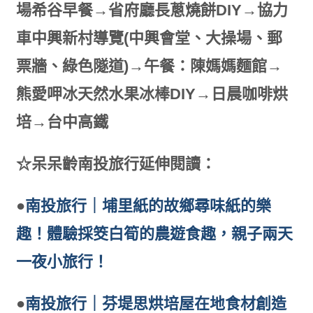
場希谷早餐→省府廳長蔥燒餅DIY→協力
車中興新村導覽(中興會堂、大操場、郵
票牆、綠色隧道)→午餐：陳媽媽麵館→
熊愛呷冰天然水果冰棒DIY→日晨咖啡烘
培→台中高鐵
☆呆呆齡南投旅行延伸閱讀：
●
南投旅行｜埔里紙的故鄉尋味紙的樂
趣！體驗採筊白筍的農遊食趣，親子兩天
一夜小旅行！
●
南投旅行｜芬堤思烘培屋在地食材創造