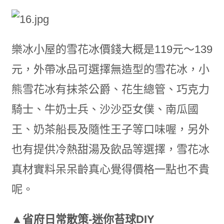
樂冰小屋的雪花冰價錢大概是119元～139
元，外帶冰品可選擇無造型的雪花冰，小
熊雪花冰有抹茶公爵、花生總管、巧克力
騎士、牛奶士兵、沙沙亞女僕、南瓜國
王、奶茶船長及隨性王子等口味喔，另外
也有提供冷熱甜湯及飲品等選擇，雪花冰
真材實料呆呆齡真心覺得價格一點也不貴
呢。
▲省府日常散策-迷你苔球DIY