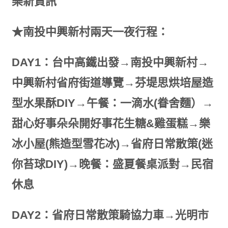
樂新資訊
★南投中興新村兩天一夜行程：
DAY1：台中高鐵出發→南投中興新村→
中興新村省府街道導覽→芬堤思烘培屋造
型水果酥DIY→午餐：一滴水(眷舍麵）→
甜心好事朵朵開好事花生糖&雞蛋糕→樂
冰小屋(熊造型雪花冰)→省府日常散策(迷
你苔球DIY)→晚餐：盛夏餐桌派對→民宿
休息
DAY2：省府日常散策騎協力車→光明市