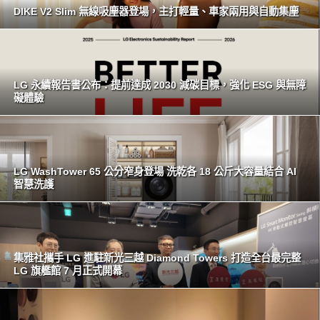
DIKE V2 Slim 無線吸塵器登場，主打輕量、車家兩用與自動集塵
LG 永續報告書公布：提前達成 2030 減碳目標，強化 ESG 與無障
礙體驗
LG WashTower 65 公分窄身登場 洗乾各 18 公斤大容量結合 AI
智慧洗護
集雅社攜手 LG 進駐新光三越 Diamond Towers 打造全台最完整
LG 旗艦館 7 月正式開幕