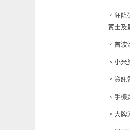
。狂降
賓士及
。首波
。小米旗
。資訊電
。手機數
。大牌家