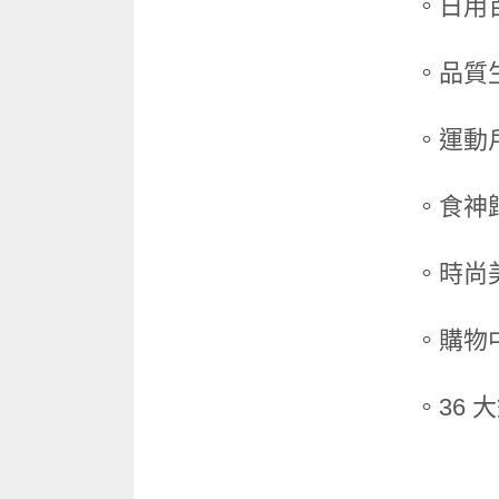
。日用
。品質生
。運動戶
。食神歸
。時尚
。購物中
。36 