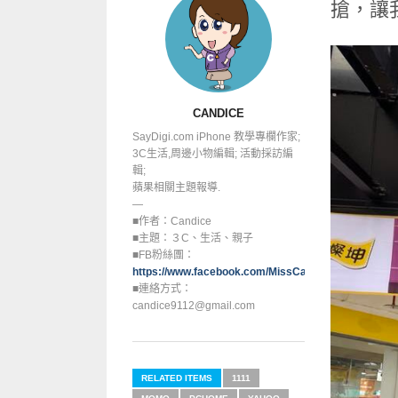
搶，讓
CANDICE
SayDigi.com iPhone 教學專欄作家;
3C生活,周邊小物編輯; 活動採訪編
輯;
蘋果相關主題報導.
—
■作者：Candice
■主題：３C、生活、親子
■FB粉絲團：
https://www.facebook.com/MissCandice112
■連絡方式：
candice9112@gmail.com
RELATED ITEMS
1111