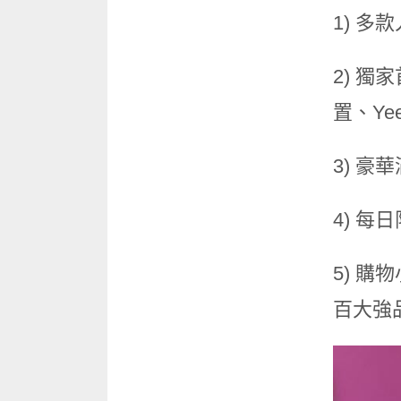
1) 多
2) 獨
置、Yee
3) 豪華
4) 每
5) 購
百大強