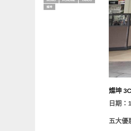
MOMO
PCHOME
YAHOO
燦坤
燦坤 3
日期：11/
五大優