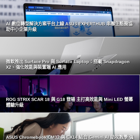
AI 數位轉型解決方案平台上線 ASUS EXPERTHUB 串聯生態圈協
助中小企業升級
微軟推出 Surface Pro 與 Surface Laptop：搭載 Snapdragon
X2、強化效能與裝置端 AI 應用
ROG STRIX SCAR 18 與 G18 登場 主打高效能與 Mini LED 螢幕
體驗升級
ASUS Chromebook CM32 與 CX14 結合 Gemini AI 助攻教學 強