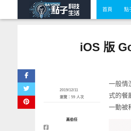
首頁
點
iOS 版
軟體遊戲
一般情
2019/12/11
式的餐
瀏覽：59 人次
一動被
高伯任