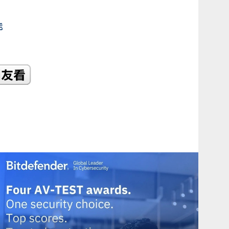
能
READ
MORE