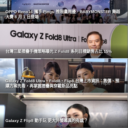
OPPO Reno16 攜手 Pingu 推限量周邊，BABYMONSTER 舞蹈
大賽 8 月 1 日登場
台灣三星摺疊手機策略曝光 Z Fold8 系列目標銷售占比 15%
Galaxy Z Fold8 Ultra、Fold8、Flip8 台灣上市資訊：售價、預
購方案先看，再掌握摺疊與穿戴新品亮點
Galaxy Z Flip8 動手玩 更大外螢幕真的有感？