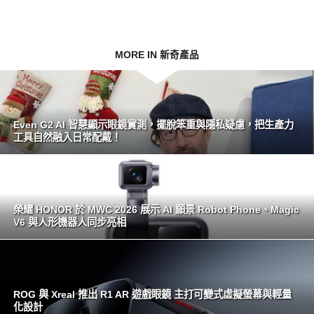
MORE IN 新奇產品
Even G2 AI 智慧顯示眼鏡實測，擺脫笨重與隱私疑慮，把生產力
工具自然融入日常配戴！
榮耀 HONOR 於 MWC 2026 展示 AI 願景 Robot Phone、Magic
V6 與人形機器人同步亮相
ROG 與 Xreal 推出 R1 AR 遊戲眼鏡 主打可變式虛擬螢幕與輕量
化設計