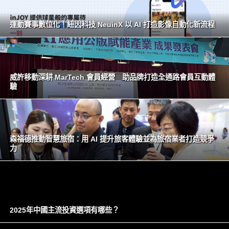
運動賽事數位化！紐因科技 NeuinX 以 AI 打造影像自動化新流程
威許移動深耕 MarTech 會員經營 助品牌打造全通路會員互動體
驗
森福德推動智慧旅宿：用 AI 提升旅客體驗並為旅宿業者打造競爭
力
2025年中國主流投資選項有哪些？