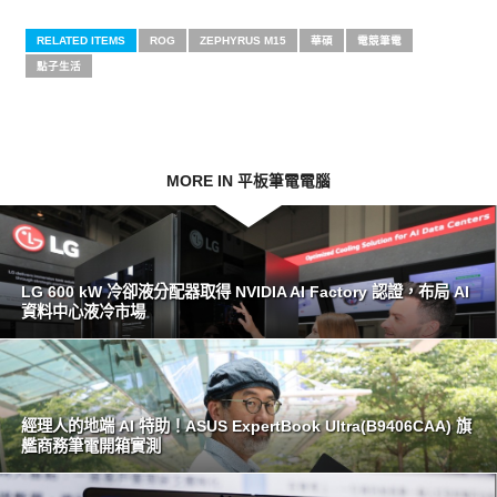
RELATED ITEMS
ROG
ZEPHYRUS M15
華碩
電競筆電
點子生活
MORE IN 平板筆電電腦
LG 600 kW 冷卻液分配器取得 NVIDIA AI Factory 認證，布局 AI
資料中心液冷市場
經理人的地端 AI 特助！ASUS ExpertBook Ultra(B9406CAA) 旗
艦商務筆電開箱實測