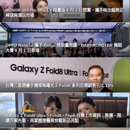
HONOR 600 Pro MOLLY 限量版 8 月 1 日開賣，攜手味全龍跨足
棒球與潮玩市場
OPPO Reno16 攜手 Pingu 推限量周邊，BABYMONSTER 舞蹈
大賽 8 月 1 日登場
台灣三星摺疊手機策略曝光 Z Fold8 系列目標銷售占比 15%
Galaxy Z Fold8 Ultra、Fold8、Flip8 台灣上市資訊：售價、預
購方案先看，再掌握摺疊與穿戴新品亮點