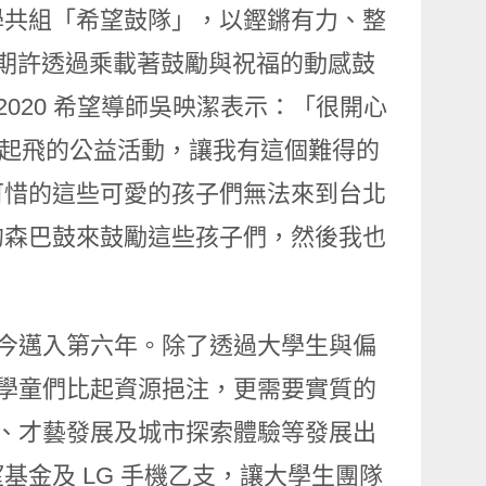
學共組「希望鼓隊」，以鏗鏘有力、整
期許透過乘載著鼓勵與祝福的動感鼓
020 希望導師吳映潔表示：「很開心
希望起飛的公益活動，讓我有這個難得的
可惜的這些可愛的孩子們無法來到台北
的森巴鼓來鼓勵這些孩子們，然後我也
」
至今邁入第六年。除了透過大學生與偏
鄉學童們比起資源挹注，更需要實質的
發、才藝發展及城市探索體驗等發展出
金及 LG 手機乙支，讓大學生團隊