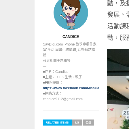
動，及
發展、
活動課
動，服
CANDICE
SayDigi.com iPhone 教學專欄作家;
3C生活,周邊小物編輯; 活動採訪編
輯;
蘋果相關主題報導.
—
■作者：Candice
■主題：３C、生活、親子
■FB粉絲團：
https://www.facebook.com/MissCandice112
■連絡方式：
candice9112@gmail.com
RELATED ITEMS
LG
公益