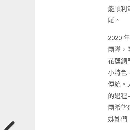
能順利
賦。
202
團隊，
花蓮銅
小特色
傳統。
的過程
團希望
姊姊們