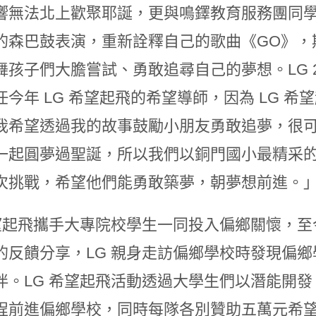
響無法北上歡聚耶誕，更與鳴鐸教育服務團同
的森巴鼓表演，重新詮釋自己的歌曲《GO》，
舞孩子們大膽嘗試、勇敢追尋自己的夢想。LG 2
任今年 LG 希望起飛的希望導師，因為 LG 
我希望透過我的故事鼓勵小朋友勇敢追夢，很
一起圓夢過聖誕，所以我們以銅門國小最精采
次挑戰，希望他們能勇敢築夢，朝夢想前進。
希望起飛攜手大專院校學生一同投入偏鄉關懷，
的反饋分享，LG 親身走訪偏鄉學校時發現偏
伴。LG 希望起飛活動透過大學生們以潛能開
程前進偏鄉學校，同時每隊各別贊助五萬元希望基