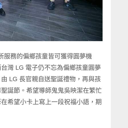
隊所服務的偏鄉孩童皆可獲得圓夢機
灣 LG 電子仍不忘為偏鄉孩童圓夢
 LG 長官親自送聖誕禮物，再與孩
馨聖誕節。希望導師鬼鬼吳映潔在繁忙
筆在希望小卡上寫上一段祝福小語，期