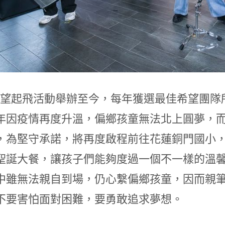
0 希望起飛活動舉辦至今，每年獲選最佳希望團
年因疫情再度升溫，偏鄉孩童無法北上圓夢，而台
，為堅守承諾，將再度啟程前往花蓮銅門國小，由
聖誕大餐，讓孩子們能夠度過一個不一樣的溫
中雖無法親自到場，仍心繫偏鄉孩童，因而親
不要害怕面對困難，要勇敢追求夢想。