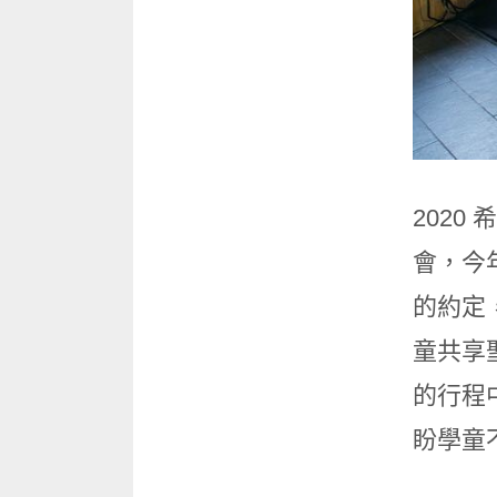
202
會，今
的約定
童共享
的行程
盼學童