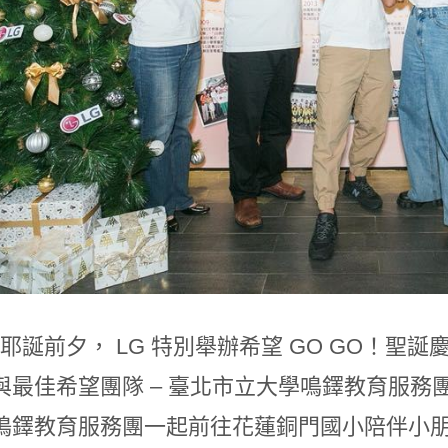
 年耶誕前夕， LG 特別舉辦希望 GO GO！
與最佳希望團隊 – 臺北市立大學鳴鐸教育服
鳴鐸教育服務團一起前往花蓮銅門國小陪伴小