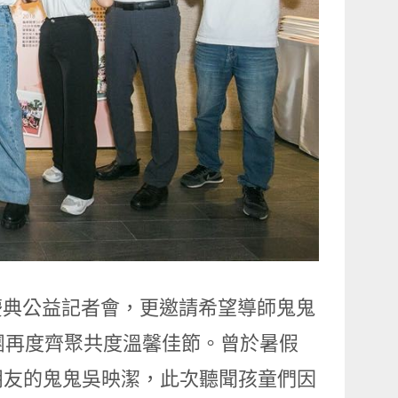
聖誕慶典公益記者會，更邀請希望導師鬼鬼
務團再度齊聚共度溫馨佳節。曾於暑假
朋友的鬼鬼吳映潔，此次聽聞孩童們因