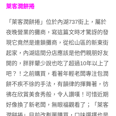
萊客潤餅捲
「萊客潤餅捲」位於內湖737街上，屬於
夜晚營業的攤商，寫這篇文時才驚訝的發
現它竟然是連鎖攤商，從松山區的新東街
起家，內湖這間分店應該是他們親朋好友
開的，胖胖顰少說也吃了超過10年以上了
吧？！之前購買，看著年輕老闆專注包潤
餅不疾不徐的手法，有韻律的揮舞著，彷
彿在欣賞美食秀般，令人讚嘆！可惜近期
好像換了新老闆，無眼福觀看了；「萊客
潤餅捲」目前改劃單購買，口味選擇也是