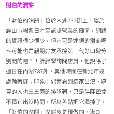
財伯的潤餅
「財伯的潤餅」位於內湖737街上，屬於
麗山市場週日才至該處營業的攤商，網路
的資訊很少很少，但它可是連鎖的攤商喔
～可能也是親朋好友承接第一代好口碑分
別開的吧？！胖胖顰詢問店員，他說除了
週日在內湖737外，其他時間在新北市幾
處輪著擺；印象中偶爾看到這家出沒，購
買的人也三五兩的排隊著，只是胖胖顰搞
不懂它出沒時間，所以差點把它漏掉了，
「財伯的潤餅」潤餅皮是現做的，滿Q