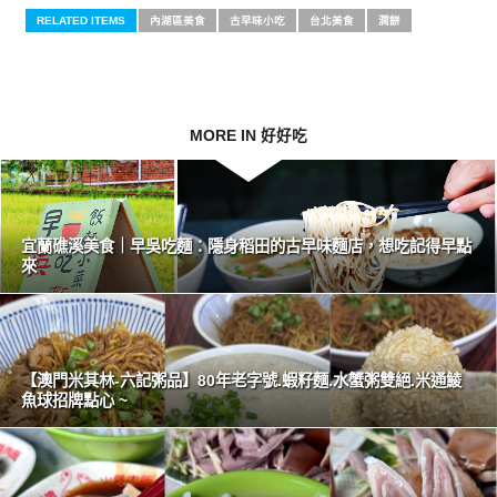
RELATED ITEMS
內湖區美食
古早味小吃
台北美食
潤餅
MORE IN 好好吃
宜蘭礁溪美食｜早吳吃麵：隱身稻田的古早味麵店，想吃記得早點
來
【澳門米其林-六記粥品】80年老字號.蝦籽麵.水蟹粥雙絕.米通鯪
魚球招牌點心 ~