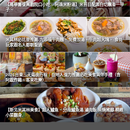
【萬華舊復興戲院口小吃 – 阿珠米粉湯】米苔目配黑白切飄香一甲
子 ~
米其林必比登推薦-九添福牛肉麵 ~ 免費加湯、牛肉超大塊、 食尚
玩家跟名人都朝聖過
2026台東三天兩夜行程｜在地人強力推薦必吃美食與伴手禮（含
阿鋐炸雞、客來吃樂）
【新北米其林美食】超人鱸魚 ~ 分段鱸魚湯.滷肉飯.柴燒豬腳.精緻
小菜翻身.