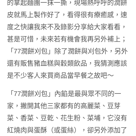
的拿起麵團一抹一撕，現場熱呼呼的潤餅
皮就馬上製作好了，看得很有療癒感，速
度之快讓我來不及錄影分享給大家看看，
甚是可惜，未來若有機會我再另外補上；
「77潤餅刈包」除了潤餅與刈包外，另外
還有販售豬血糕與穀類飲品，我猜測應該
是不少客人來買商品當早餐之故吧～
「77潤餅刈包」內餡是最與眾不同的一
家，撇開其他三家都有的高麗菜、豆芽
菜、香菜、豆乾、花生粉、菜埔，它沒有
紅燒肉與蛋酥（或蛋絲），卻另外添加了