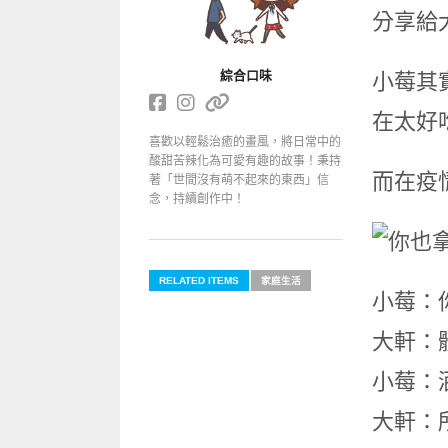
分享給
綜合口味
小莓其
在太好
喜歡以輕鬆治癒的畫風，將日常中的
酸甜苦辣化為可愛有趣的故事！秉持
而在疫
著「世間沒有萌不起來的東西」信
念，持續創作中！
RELATED ITEMS
家庭生活
小莓：
大軒：
小莓：
大軒：