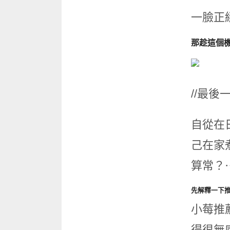
一臉正
那趁這個
//最後一
自從在
己在家
算常？
先解釋一下
小莓推
得很無感