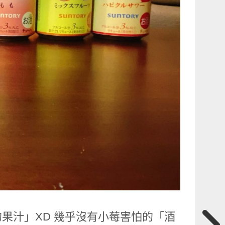
果汁」XD 幾乎沒有小莓害怕的「酒