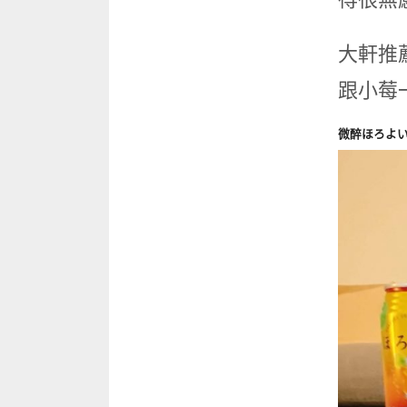
大軒推
跟小莓
微醉ほろよ