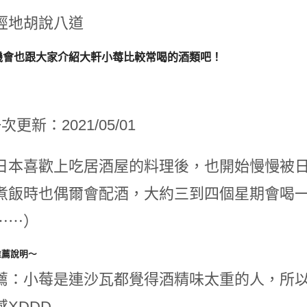
經地胡說八道
機會也跟大家介紹大軒小莓比較常喝的酒類吧！
次更新：2021/05/01
日本喜歡上吃居酒屋的料理後，也開始慢慢被
煮飯時也偶爾會配酒，大約三到四個星期會喝
⋯⋯）
推薦說明～
薦：小莓是連沙瓦都覺得酒精味太重的人，所
XDDD