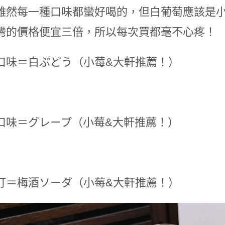
雖然每一種口味都蠻好喝的，但白葡萄應該是
灣的價格便宜三倍，所以每次買都毫不心疼！
口味＝白ぷどう（小莓&大軒推薦！）
口味＝グレープ（小莓&大軒推薦！）
打＝梅酒ソーダ（小莓&大軒推薦！）