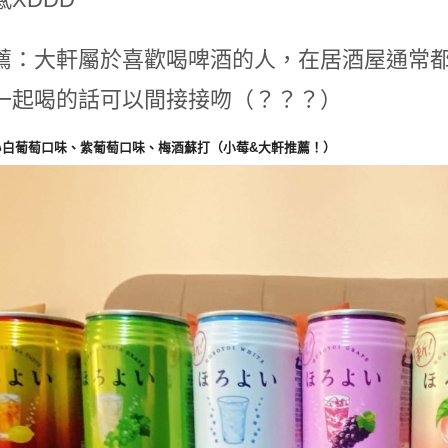
薦：大軒屬於喜歡喝啤酒的人，在居酒屋通常
一起喝的話可以間接接吻（？？？）
い白葡萄口味、紫葡萄口味、梅酒蘇打（小莓&大軒推薦！）