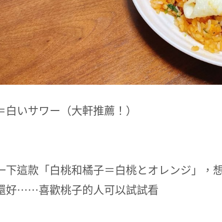
＝白いサワー（大軒推薦！）
一下這款「白桃和橘子＝白桃とオレンジ」，
還好⋯⋯喜歡桃子的人可以試試看