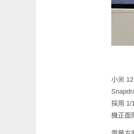
小米 12
Snap
採用 1
機正面
電量方面