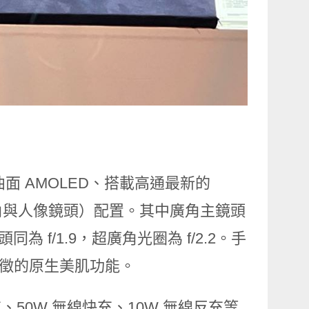
 E5 曲面 AMOLED、搭載高通最新的
角、超廣角與人像鏡頭）配置。其中廣角主鏡頭
同為 f/1.9，超廣角光圈為 f/2.2。手
特徵的原生美肌功能。
充、50W 無線快充、10W 無線反充等