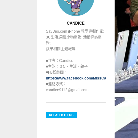
CANDICE
SayDigi.com iPhone 教學專欄作家;
3C生活,周邊小物編輯; 活動採訪編
輯;
蘋果相關主題報導.
—
■作者：Candice
■主題：３C、生活、親子
■FB粉絲團：
https://www.facebook.com/MissCandice112
■連絡方式：
candice9112@gmail.com
RELATED ITEMS