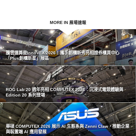
MORE IN 展場速報
騰雲運算登InnoVEX 2026！攜手創櫃新秀亮相證券櫃買中心
「Plus創櫃新星」展區
ROG Lab 20 週年亮相 COMPUTEX 2026：沉浸式電競體驗與
Edition 20 系列登場
華碩 COMPUTEX 2026 展示 AI 生態系與 Zenni Claw，推動企業
與裝置端 AI 應用發展