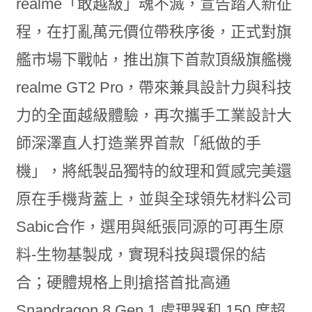
realme「敢越級」魂不滅，宣告踏入新征
程，在打亂萬元價位帶秩序後，正式對旗
艦市場下戰帖，推出旗下首款頂級旗艦機
realme GT2 Pro，帶來兼具設計力與科技
力的全面越級體驗，再次攜手工業設計大
師深澤直人打造業界首款「紙做的手
機」，將紙製品獨特的紋理和質感完美還
原在手機背蓋上，並與全球領先材料公司
Sabic合作，選用與紙張同源的可再生原
料‐生物基製成，實現科技與環保的結
合；硬體規格上則搶搭首批高通
Snapdragon 8 Gen 1 處理器和 150 度超