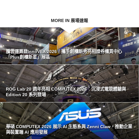
MORE IN 展場速報
騰雲運算登InnoVEX 2026！攜手創櫃新秀亮相證券櫃買中心
「Plus創櫃新星」展區
ROG Lab 20 週年亮相 COMPUTEX 2026：沉浸式電競體驗與
Edition 20 系列登場
華碩 COMPUTEX 2026 展示 AI 生態系與 Zenni Claw，推動企業
與裝置端 AI 應用發展