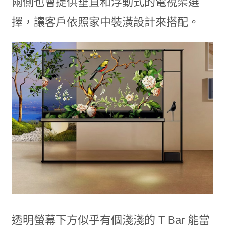
兩側也會提供垂直和浮動式的電視架選
擇，讓客戶依照家中裝潢設計來搭配。
透明螢幕下方似乎有個淺淺的 T Bar 能當