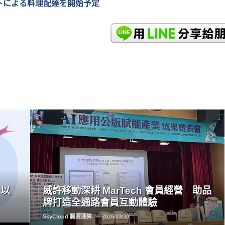
トによる料理配達を開始予定
READ
MORE
 以
威許移動深耕 MarTech 會員經營 助品
牌打造全通路會員互動體驗
SkyCloud 騰雲運算
2026/03/30