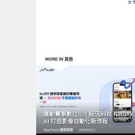
ッ
MORE IN 其他
READ
MORE
運動賽事數位化！紐因科技 NeuinX
AI 打造影像自動化新流程
SkyCloud 騰雲運算
2026/04/13