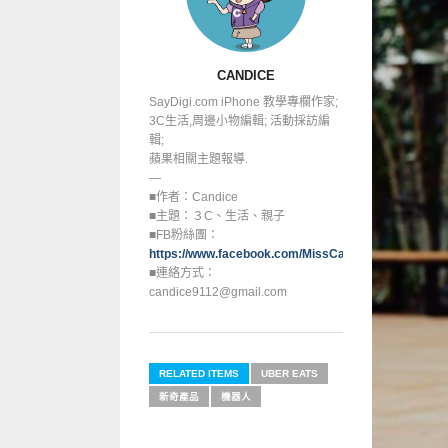
CANDICE
SayDigi.com iPhone 教學專欄作家;
3C生活,周邊小物編輯; 活動採訪編
輯;
蘋果相關主題報導.
—
■作者：Candice
■主題：３C、生活、親子
■FB粉絲團：
https://www.facebook.com/MissCandice112
■連絡方式：
candice9112@gmail.com
RELATED ITEMS
UBER EATS
新奇產品
機器人