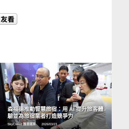
READ
MORE
森福德推動智慧旅宿：用 AI 提升旅客體
驗並為旅宿業者打造競爭力
SkyCloud 騰雲運算
2026/03/23