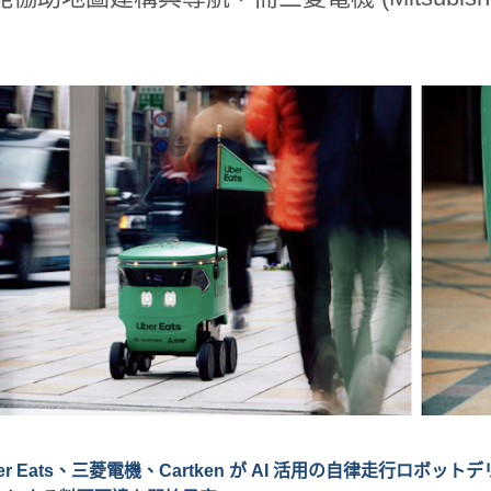
er Eats、三菱電機、Cartken が AI 活用の自律走行ロ