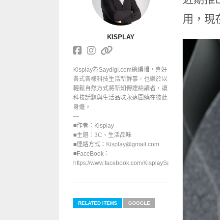
用，現
KISPLAY
Kisplay為Saydigi.com總編輯，喜好
各式各樣科技生活新鮮事，也樂於以
輕鬆自然方式將新知傳達給讀者，讓
科技話題與生活品味永遠圍繞在彼此
身邊。
—
■作者：Kisplay
■主題：3C、生活品味
■連絡方式：Kisplay@gmail.com
■FaceBook：
https://www.facebook.com/KisplaySayGoodbuy/
RELATED ITEMS
GOOGLE