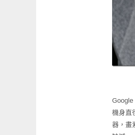
Goog
機身直徑
器，畫