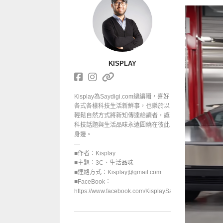
KISPLAY
Kisplay為Saydigi.com總編輯，喜好
各式各樣科技生活新鮮事，也樂於以
輕鬆自然方式將新知傳達給讀者，讓
科技話題與生活品味永遠圍繞在彼此
身邊。
—
■作者：Kisplay
■主題：3C、生活品味
■連絡方式：Kisplay@gmail.com
■FaceBook：
https://www.facebook.com/KisplaySayGoodbuy/