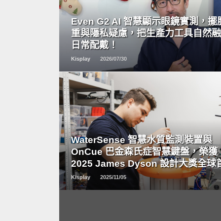
READ
MORE
Even G2 AI 智慧顯示眼鏡實測，
重與隱私疑慮，把生產力工具自然
日常配戴！
Kisplay
2026/07/30
READ
MORE
WaterSense 智慧水質監測裝置與
OnCue 巴金森氏症智慧鍵盤，榮獲
2025 James Dyson 設計大獎全
Kisplay
2025/11/05