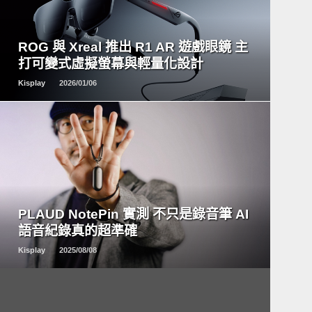
READ
MORE
ROG 與 Xreal 推出 R1 AR 遊戲眼鏡 主
打可變式虛擬螢幕與輕量化設計
Kisplay
2026/01/06
READ
MORE
PLAUD NotePin 實測 不只是錄音筆 AI
語音紀錄真的超準確
Kisplay
2025/08/08