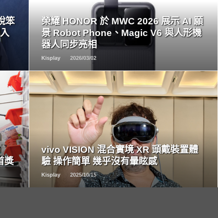
READ
MORE
擺脫笨
榮耀 HONOR 於 MWC 2026 展示 AI 願
融入
景 Robot Phone、Magic V6 與人形機
器人同步亮相
Kisplay
2026/03/02
READ
MORE
vivo VISION 混合實境 XR 頭戴裝置體
球首獎
驗 操作簡單 幾乎沒有暈眩感
Kisplay
2025/10/15