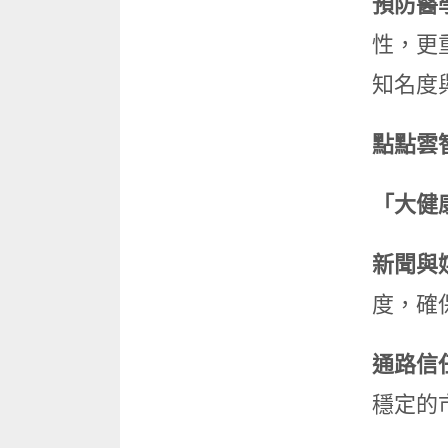
預防醫
性，更
知名度
點點雲
「大健
新聞與
度，確
通路信
穩定的