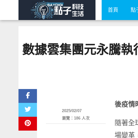
首頁
點
數據雲集團元永騰執
好健康
後疫情
2025/02/07
瀏覽：186 人次
隨著全
場變革