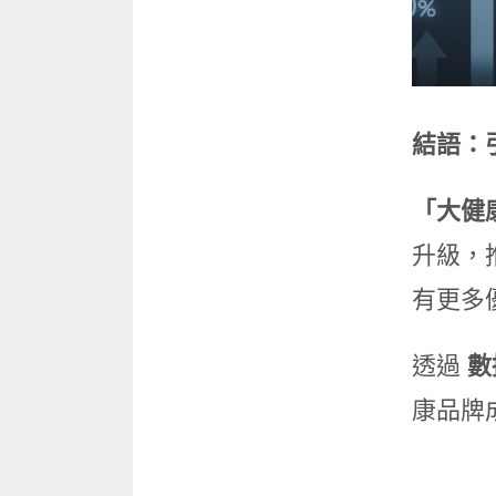
結語：
「大健
升級，
有更多
透過
數
康品牌