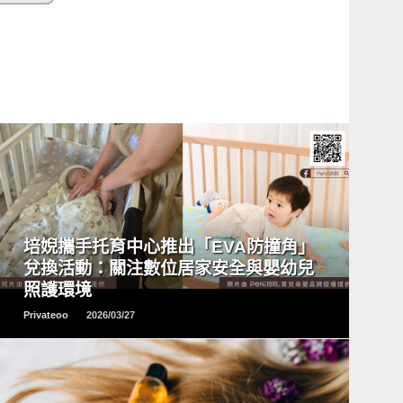
READ
MORE
培婗攜手托育中心推出「EVA防撞角」
兌換活動：關注數位居家安全與嬰幼兒
照護環境
Privateoo
2026/03/27