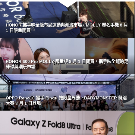
HONOR 攜手味全龍布局運動與潮流市場，MOLLY 聯名手機 8 月
1 日限量開賣
HONOR 600 Pro MOLLY 限量版 8 月 1 日開賣，攜手味全龍跨足
棒球與潮玩市場
OPPO Reno16 攜手 Pingu 推限量周邊，BABYMONSTER 舞蹈
大賽 8 月 1 日登場