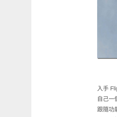
入手 F
自己一
跟隨功