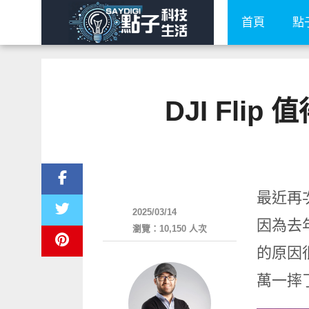
首頁
點
DJI Fli
攝影器材
最近再次
2025/03/14
因為去年
瀏覽：10,150 人次
的原因
萬一摔