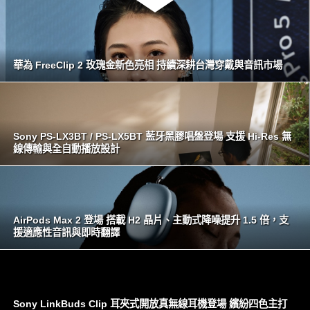
華為 FreeClip 2 玫瑰金新色亮相 持續深耕台灣穿戴與音訊市場
Sony PS-LX3BT / PS-LX5BT 藍牙黑膠唱盤登場 支援 Hi-Res 無
線傳輸與全自動播放設計
AirPods Max 2 登場 搭載 H2 晶片、主動式降噪提升 1.5 倍，支
援適應性音訊與即時翻譯
Sony LinkBuds Clip 耳夾式開放真無線耳機登場 繽紛四色主打