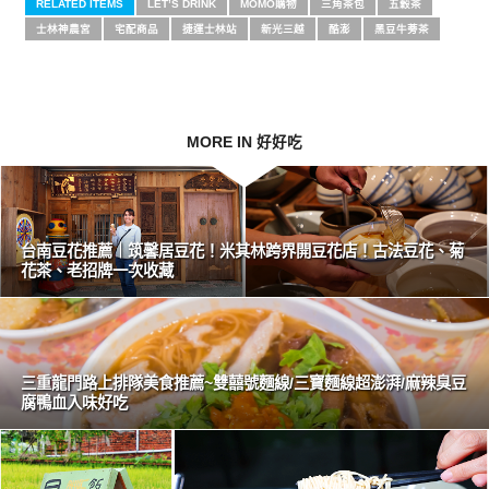
RELATED ITEMS
LET’S DRINK
MOMO購物
三角茶包
五穀茶
士林神農宮
宅配商品
捷運士林站
新光三越
酷澎
黑豆牛蒡茶
MORE IN 好好吃
台南豆花推薦｜筑馨居豆花！米其林跨界開豆花店！古法豆花、菊
花茶、老招牌一次收藏
三重龍門路上排隊美食推薦~雙囍號麵線/三寶麵線超澎湃/麻辣臭豆
腐鴨血入味好吃