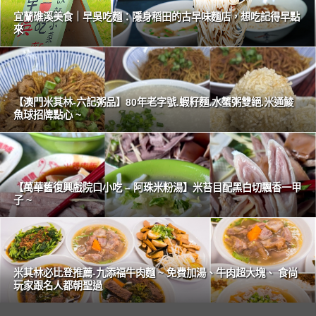
宜蘭礁溪美食｜早吳吃麵：隱身稻田的古早味麵店，想吃記得早點
來
【澳門米其林-六記粥品】80年老字號.蝦籽麵.水蟹粥雙絕.米通鯪
魚球招牌點心 ~
【萬華舊復興戲院口小吃 – 阿珠米粉湯】米苔目配黑白切飄香一甲
子 ~
米其林必比登推薦-九添福牛肉麵 ~ 免費加湯、牛肉超大塊、 食尚
玩家跟名人都朝聖過