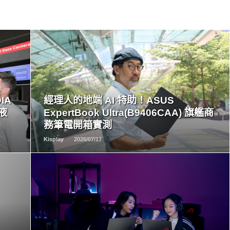
READ
MORE
IA
經理人的地端 AI 特助！ASUS
心液
ExpertBook Ultra(B9406CAA) 旗艦商
務筆電開箱實測
Kisplay
2026/07/17
READ
MORE