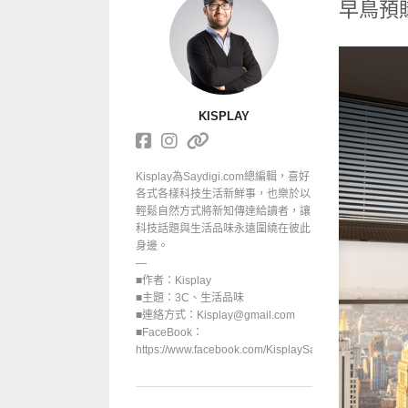
早鳥預
KISPLAY
Kisplay為Saydigi.com總編輯，喜好
各式各樣科技生活新鮮事，也樂於以
輕鬆自然方式將新知傳達給讀者，讓
科技話題與生活品味永遠圍繞在彼此
身邊。
—
■作者：Kisplay
■主題：3C、生活品味
■連絡方式：Kisplay@gmail.com
■FaceBook：
https://www.facebook.com/KisplaySayGoodbuy/