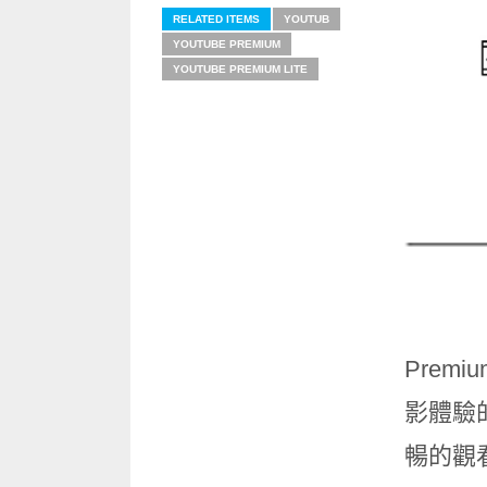
RELATED ITEMS
YOUTUB
YOUTUBE PREMIUM
YOUTUBE PREMIUM LITE
Prem
影體驗
暢的觀