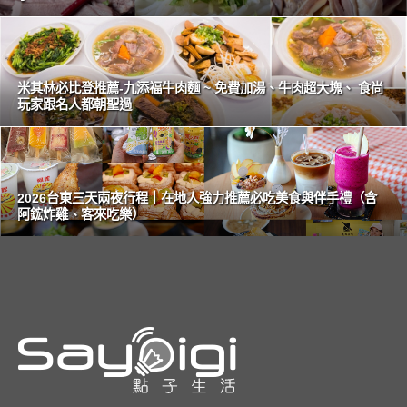
米其林必比登推薦-九添福牛肉麵 ~ 免費加湯、牛肉超大塊、 食尚
玩家跟名人都朝聖過
2026台東三天兩夜行程｜在地人強力推薦必吃美食與伴手禮（含
阿鋐炸雞、客來吃樂）