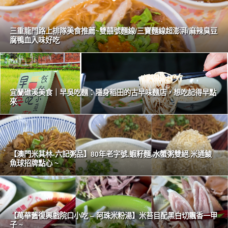
三重龍門路上排隊美食推薦~雙囍號麵線/三寶麵線超澎湃/麻辣臭豆
腐鴨血入味好吃
宜蘭礁溪美食｜早吳吃麵：隱身稻田的古早味麵店，想吃記得早點
來
【澳門米其林-六記粥品】80年老字號.蝦籽麵.水蟹粥雙絕.米通鯪
魚球招牌點心 ~
【萬華舊復興戲院口小吃 – 阿珠米粉湯】米苔目配黑白切飄香一甲
子 ~