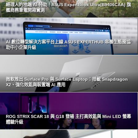
經理人的地端 AI 特助！ASUS ExpertBook Ultra(B9406CAA) 旗
艦商務筆電開箱實測
AI 數位轉型解決方案平台上線 ASUS EXPERTHUB 串聯生態圈協
助中小企業升級
微軟推出 Surface Pro 與 Surface Laptop：搭載 Snapdragon
X2、強化效能與裝置端 AI 應用
ROG STRIX SCAR 18 與 G18 登場 主打高效能與 Mini LED 螢幕
體驗升級