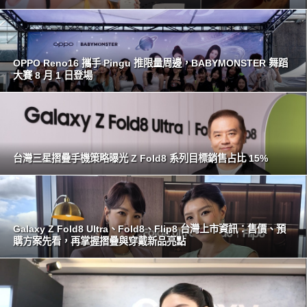
OPPO Reno16 攜手 Pingu 推限量周邊，BABYMONSTER 舞蹈
大賽 8 月 1 日登場
台灣三星摺疊手機策略曝光 Z Fold8 系列目標銷售占比 15%
Galaxy Z Fold8 Ultra、Fold8、Flip8 台灣上市資訊：售價、預
購方案先看，再掌握摺疊與穿戴新品亮點