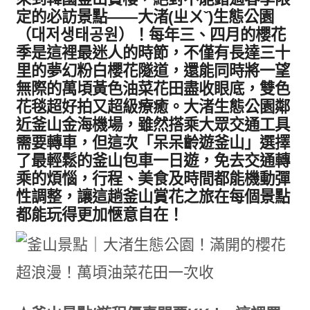
定的必訪景點——大渚(ㄓㄨˇ)生態公園
（대저생태공원）！每年三、四月的櫻花
季是這裡最迷人的時節，不僅有長達三十
里的夢幻粉白櫻花隧道，還能同時將一望
無際的萬頃黃色油菜花田盡收眼底，雙色
花毯超好拍又超級療癒。大渚生態公園鄰
近釜山金海機場，雖然搭乘大眾交通工具
需要轉車，但這次「呆呆齡遊釜山」選擇
了最輕鬆的釜山包車一日遊，免去交通轉
乘的煩惱，行程、美食及時間都能機動彈
性調整，讓這趟釜山賞花之旅在每個景點
都能玩得更加愜意自在！