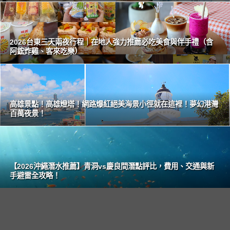
2026台東三天兩夜行程｜在地人強力推薦必吃美食與伴手禮（含
阿鋐炸雞、客來吃樂）
高雄景點！高雄燈塔！網路爆紅絕美海景小徑就在這裡！夢幻港灣
百萬夜景！
【2026沖繩潛水推薦】青洞vs慶良間潛點評比，費用、交通與新
手避雷全攻略！