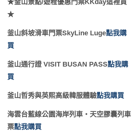
★釜山景點/遊程優惠門票KKday這裡買
★
釜山斜坡滑車門票SkyLine Luge
點我購
買
釜山通行證 VISIT BUSAN PASS
點我購
買
釜山哲秀與英熙高級韓服體驗
點我購買
海雲台藍線公園海岸列車・天空膠囊列車
票
點我購買