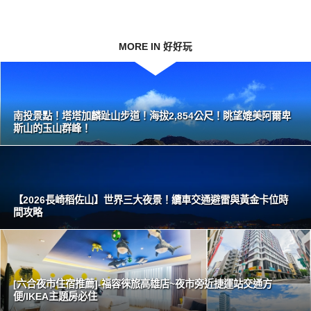
MORE IN 好好玩
南投景點！塔塔加麟趾山步道！海拔2,854公尺！眺望媲美阿爾卑
斯山的玉山群峰！
【2026長崎稻佐山】世界三大夜景！纜車交通避雷與黃金卡位時
間攻略
[六合夜市住宿推薦]-福容徠旅高雄店~夜市旁近捷運站交通方
便/IKEA主題房必住