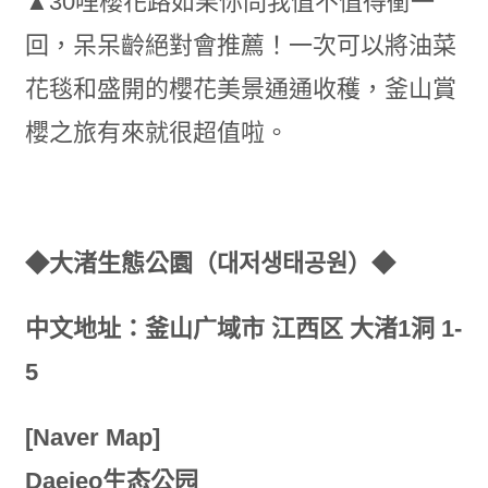
▲30哩櫻花路如果你問我值不值得衝一
回，呆呆齡絕對會推薦！一次可以將油菜
花毯和盛開的櫻花美景通通收穫，釜山賞
櫻之旅有來就很超值啦。
◆大渚生態公園（대저생태공원）◆
中文地址：釜山广域市 江西区 大渚1洞 1-
5
[Naver Map]
Daejeo生态公园