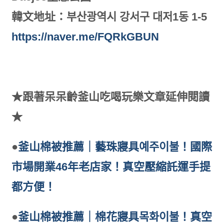
韓文地址：부산광역시 강서구 대저1동 1-5
https://naver.me/FQRkGBUN
★跟著呆呆齡釜山吃喝玩樂文章延伸閱讀
★
●
釜山棉被推薦｜藝珠寢具예주이불！國際
市場開業46年老店家！真空壓縮託運手提
都方便！
●
釜山棉被推薦｜棉花寢具목화이불！真空