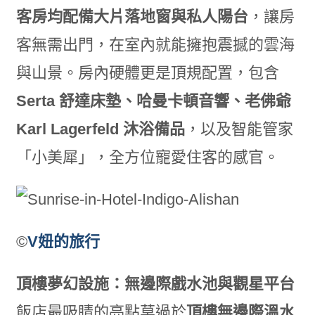
客房均配備大片落地窗與私人陽台
，讓房
客無需出門，在室內就能擁抱震撼的雲海
與山景。房內硬體更是頂規配置，包含
Serta 舒達床墊、哈曼卡頓音響、老佛爺
Karl Lagerfeld 沐浴備品
，以及智能管家
「小美犀」，全方位寵愛住客的感官。
©
V妞的旅行
頂樓夢幻設施：無邊際戲水池與觀星平台
飯店最吸睛的亮點莫過於
頂樓無邊際溫水