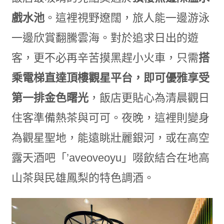
戲水池
。這裡視野遼闊，旅人能一邊游泳
一邊欣賞翻騰雲海。對於追求日出的遊
客，更不必再辛苦摸黑趕小火車，只需
搭
乘電梯直達頂樓觀星平台，即可優雅享受
第一排金色曙光
，飯店更貼心為清晨觀日
住客準備熱茶與可可。夜晚，這裡則變身
為觀星聖地，能遠眺壯麗銀河，或在高空
露天酒吧「’aveoveoyu」啜飲結合在地高
山茶與民雄鳳梨的特色調酒。