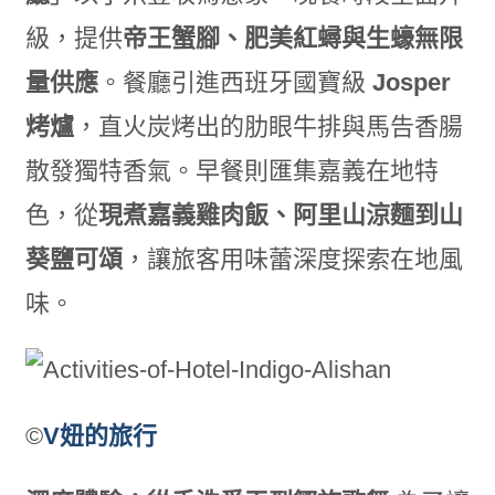
級，提供
帝王蟹腳、肥美紅蟳與生蠔無限
量供應
。餐廳引進西班牙國寶級
Josper
烤爐
，直火炭烤出的肋眼牛排與馬告香腸
散發獨特香氣。早餐則匯集嘉義在地特
色，從
現煮嘉義雞肉飯、阿里山涼麵到山
葵鹽可頌
，讓旅客用味蕾深度探索在地風
味。
©
V妞的旅行