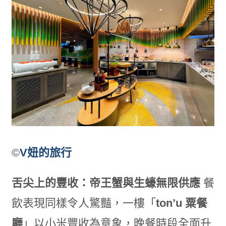
©
V妞的旅行
舌尖上的豐收：帝王蟹與生蠔無限供應
餐
飲表現同樣令人驚豔，一樓「
ton’u 粟餐
廳
」以小米豐收為意象，晚餐時段全面升