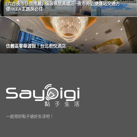
[六合夜市住宿推薦]-福容徠旅高雄店~夜市旁近捷運站交通方
便/IKEA主題房必住
信義區奢華渡假！台北君悅酒店
一起用好點子過好生活吧！