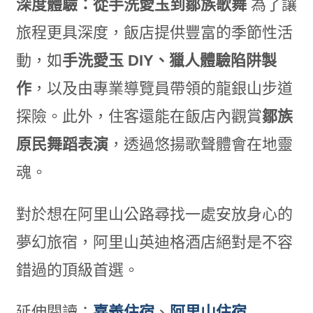
深度體驗：從手洗愛玉到鄒族歌舞
為了讓
旅程更具深度，飯店提供豐富的季節性活
動，如
手洗愛玉 DIY、獵人體驗陷阱製
作
，以及由專業導覽員帶領的龍銀山步道
探險。此外，住客還能在飯店內觀賞
鄒族
原民舞蹈表演
，透過悠揚歌聲體會在地靈
魂。
對於想在阿里山公路尋找一處安放身心的
夢幻旅宿，阿里山英迪格酒店絕對是不容
錯過的頂級首選。
延伸閱讀：
嘉義住宿
、
阿里山住宿