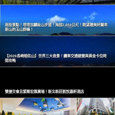
南投景點！塔塔加麟趾山步道！海拔2,854公尺！眺望媲美阿爾卑
斯山的玉山群峰！
【2026長崎稻佐山】世界三大夜景！纜車交通避雷與黃金卡位時
間攻略
雙捷交會且緊鄰宏匯廣場！新北新莊凱悅嘉軒酒店